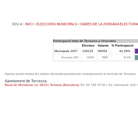
SOU A :
>
>
INICI
ELECCIONS MUNICIPALS
DADES DE LA JORNADA ELECTORA
Participació total de Terrassa a l'escrutini
Electors
Votants
% Participació
Municipals 2007
149132
66054
44,29%
Municipals 2003
143164
78900
55,11%
Aquest portal mostra les dades electorals provisionals corresponents al municipi de Terrassa.
Ajuntament de Terrassa
Raval de Montserrat 14, 08221 Terrassa (Barcelona)
Tel. 93 739 70 00 | Tel. informació: 010